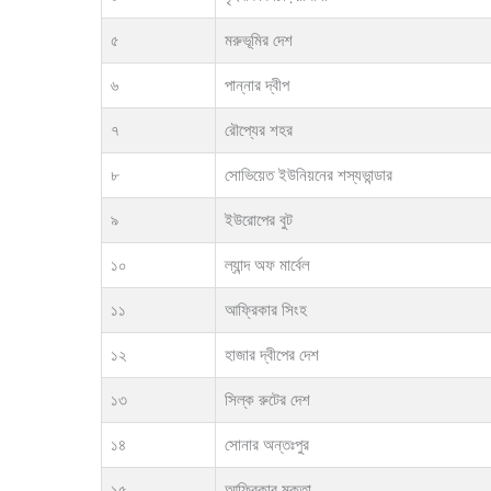
৫
মরুভূমির দেশ
৬
পান্নার দ্বীপ
৭
রৌপ্যের শহর
৮
সোভিয়েত ইউনিয়নের শস্যভান্ডার
৯
ইউরোপের বুট
১০
ল্যান্দ অফ মার্বেল
১১
আফ্রিকার সিংহ
১২
হাজার দ্বীপের দেশ
১৩
সিল্ক রুটের দেশ
১৪
সোনার অন্তঃপুর
১৫
আফ্রিকার মুক্তা