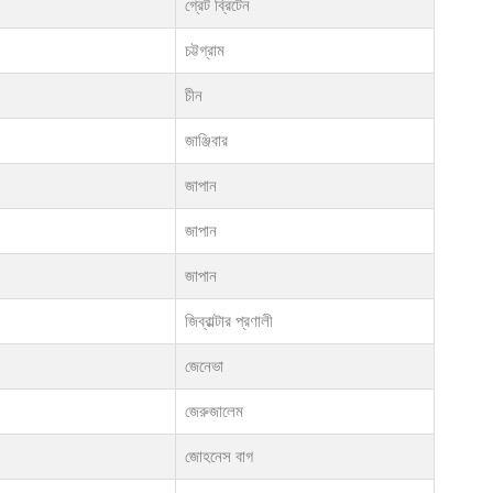
গ্রেট ব্রিটেন
চট্টগ্রাম
চীন
জাঞ্জিবার
জাপান
জাপান
জাপান
জিব্রাল্টার প্রণালী
জেনেভা
জেরুজালেম
জোহনেস বাগ