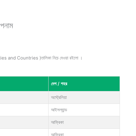
উপনাম
ities and Countries )তালিকা নিচে দেওয়া রইলো ।
দেশ / শহর
অস্ট্রেলিয়া
আইসল্যান্ড
আফ্রিকা
আফ্রিকা