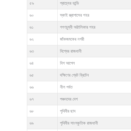
৫৯
প্রাচ্যের ডান্ডি
৬০
স্কাই স্ত্রাপাসের শহর
৬১
গগণচুম্বী অট্টালিকার শহর
৬২
জাঁকজমকের নগরী
৬৩
বিশ্বের রাজধানী
৬৪
বিগ আপেল
৬৫
দক্ষিণের গ্রেট ব্রিটেন
৬৬
নীল পর্বত
৬৭
পঞ্চনদের দেশ
৬৮
পৃথিবীর ছাদ
৬৯
পৃথিবীর সাংস্কৃতিক রাজধানী