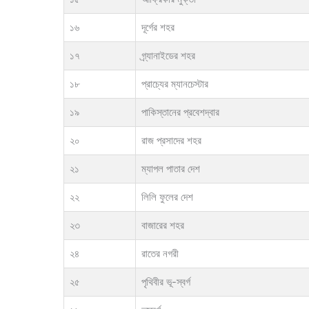
১৬
দূর্গের শহর
১৭
গ্র্যানাইডের শহর
১৮
প্রাচ্যের ম্যানচেস্টার
১৯
পাকিস্তানের প্রবেশদ্বার
২০
রাজ প্রসাদের শহর
২১
ম্যাপল পাতার দেশ
২২
লিলি ফুলের দেশ
২৩
বাজারের শহর
২৪
রাতের নগরী
২৫
পৃথিবীর ভূ-স্বর্গ