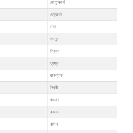
জোহান্সবার্গ
ডেট্রয়েট
ঢাকা
তাসখন্দ
তিব্বত
তুরষ্ক
থাইল্যান্ড
দিল্লী
নরওয়ে
নরওয়ে
নাটাল