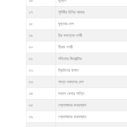
২৬
ভূস্বর্গ
২৭
পৃথিবীর চিনির আধার
২৮
মুক্তার দেশ
২৯
চির বসন্তের নগরী
৩০
হীরক নগরী
৩১
পশ্চিমের জিব্রাল্টার
৩২
ব্রিটেনের বাগান
৩৩
শান্ত সকালের দেশ
৩৪
সকাল বেলার শান্তি
৩৫
শ্বেতাঙ্গদের কবরস্থান
৩৬
শ্বেতাঙ্গদের করবস্থান