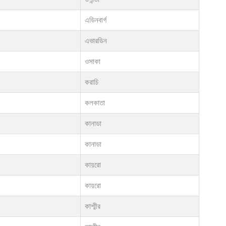
এডিনবার্গ
এভারডিন
ওসাকা
করাচি
কলকাতা
কানাডা
কানাডা
কায়রো
কায়রো
কাশ্মীর