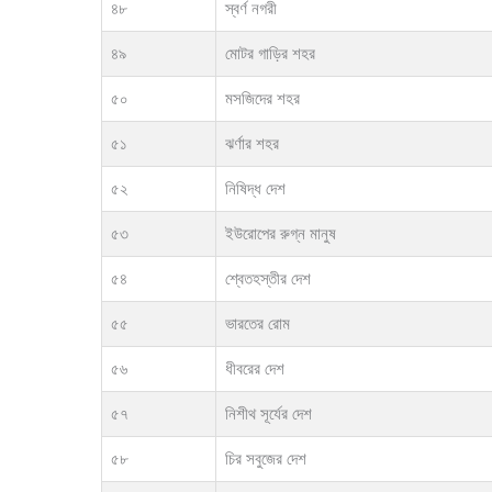
৪৮
স্বর্ণ নগরী
৪৯
মোটর গাড়ির শহর
৫০
মসজিদের শহর
৫১
ঝর্ণার শহর
৫২
নিষিদ্ধ দেশ
৫৩
ইউরোপের রুগ্ন মানুষ
৫৪
শ্বেতহস্তীর দেশ
৫৫
ভারতের রোম
৫৬
ধীবরের দেশ
৫৭
নিশীথ সূর্যের দেশ
৫৮
চির সবুজের দেশ