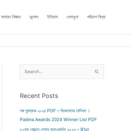
সাধারণ বিজ্ঞান
ভূগোল
ইতিহাস
খেলাধুলা
পরিবেশ বিদ্যা
S
e
a
r
Recent Posts
c
পদ্ম পুরস্কার ২০২৪ PDF – বিজেতাদের তালিকা ।
h
Padma Awards 2024 Winner List PDF
f
৮১তম গোল্ডেন গ্লোব অ্যাওয়ার্ডস ২০২৩ – 81st
o