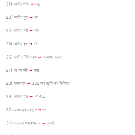
22) জাতীয় পাখি
➟
ময়ূর
23) জাতীয় ফুল
➟
পদ্ম
24) জাতীয় নদী
➟
গঙ্গা
25) জাতীয় বৃক্ষ
➟
বট
26) জাতীয় নীতিবাক্য
➟
সত্যমেব জয়তে
27) প্রধান নদী
➟
গঙ্গা
28) জনঘনত্ব
➟
382 জন প্রতি বর্গ কিমিতে
29) শিক্ষার হার
➟
744%
30) একমাত্র মরুভূমি
➟
থর
31) ভারতের প্রবেশদ্বার
➟
মুম্বাই