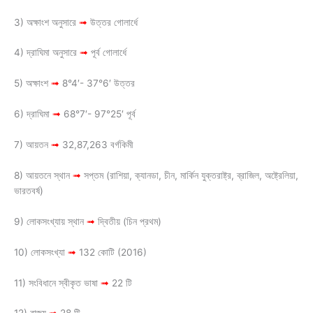
3) অক্ষাংশ অনুসারে
➟
উত্তর গোলার্ধে
4) দ্রাঘিমা অনুসারে
➟
পূর্ব গোলার্ধে
5) অক্ষাংশ
➟
8°4′- 37°6′ উত্তর
6) দ্রাঘিমা
➟
68°7′- 97°25′ পূর্ব
7) আয়তন
➟
32,87,263 বর্গকিমী
8) আয়তনে স্থান
➟
সপ্তম (রাশিয়া, ক্যানডা, চীন, মার্কিন যুক্তরাষ্ট্র, ব্রাজিল, অষ্ট্রেলিয়া,
ভারতবর্ষ)
9) লোকসংখ্যায় স্থান
➟
দ্বিতীয় (চিন প্রথম)
10) লোকসংখ্যা
➟
132 কোটি (2016)
11) সংবিধানে স্বীকৃত ভাষা
➟
22 টি