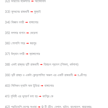
32) ভারতের মঞ্চেস্টার
➟
আমেদাবাদ
33) মূলধনের রাজধানী
➟
মুম্বাই
34) বিজ্ঞান নগরী
➟
বাঙ্গালোর
35) মশলার বাগান
➟
কেরেলা
36) গোলাপি শহর
➟
জয়পুর
37) উদ্দ্যান নগরী
➟
ব্যাঙ্গালোর
38) একই রাজ্যর দুটি রাজধানী
➟
হিমাচল প্রদেশ (শিমলা, ধর্মশালা)
39) দুটি রাজ্য ও একটা কেন্দ্রশাসিত অঞ্চল এর একটি রাজধানী
➟
চণ্ডীগড়
40) সিলিকন ভ্যালি অফ ইন্ডিয়া
➟
বাঙ্গালোর
41) পৃথিবী এর ভূস্বর্গ বলা হয়
➟
কাশ্মির কে
42) প্রতিবেশি দেশের সংখ্যা
➟
9 টি (চীন, নেপাল, ভুটান, বাংলাদেশ, মায়ানমার,