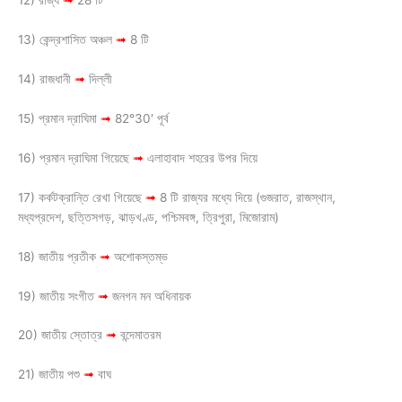
12) রাজ্য
➟
28 টি
13) কেন্দ্রশাসিত অঞ্চল
➟
8 টি
14) রাজধানী
➟
দিল্লী
15) প্রমান দ্রাঘিমা
➟
82°30′ পূর্ব
16) প্রমান দ্রাঘিমা গিয়েছে
➟
এলাহাবাদ শহরের উপর দিয়ে
17) কর্কটক্রান্তি রেখা গিয়েছে
➟
8 টি রাজ্যর মধ্যে দিয়ে (গুজরাত, রাজস্থান,
মধ্যপ্রদেশ, ছত্তিসগড়, ঝাড়খণ্ড, পশ্চিমবঙ্গ, ত্রিপুরা, মিজোরাম)
18) জাতীয় প্রতীক
➟
অশোকস্তম্ভ
19) জাতীয় সংগীত
➟
জনগন মন অধিনায়ক
20) জাতীয় স্তোত্র
➟
বন্দেমাতরম
21) জাতীয় পশু
➟
বাঘ