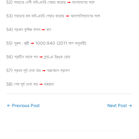
52) সবচেয়ে বেশী বাউণ্ডারি শেয়ার করেছে
➟
বাংলাদেশের সঙ্গে
53) সবচেয়ে কম বাউণ্ডারি শেয়ার করেছে
➟
আফগানিস্তানের সঙ্গে
54) প্রধান কৃষিজ ফসল
➟
ধান
55) পুরুষ : স্ত্রী
➟
1000:940 (2011 সাল অনুযায়ী)
56) প্রাচীন সড়ক পথ
➟
গ্র্যাণ্ড ট্রঙ্ক রোড
57) প্রথম সূর্য দেখা যায়
➟
অরুণাচল প্রদেশ
58) শেষ সূর্য দেখা যায়
➟
গুজরাত
←
Previous Post
Next Post
→