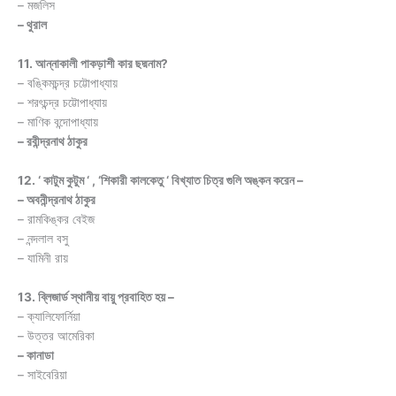
– মজলিস
– থুরাল
11. আন্নাকালী পাকড়াশী কার ছদ্মনাম?
– বঙ্কিমচন্দ্র চট্টোপাধ্যায়
– শরৎচন্দ্র চট্টোপাধ্যায়
– মাণিক বন্দোপাধ্যায়
– রবীন্দ্রনাথ ঠাকুর
12. ‘ কাটুম কুটুম ‘ , ‘শিকারী কালকেতু ‘ বিখ্যাত চিত্র গুলি অঙ্কন করেন –
– অবনীন্দ্রনাথ ঠাকুর
– রামকিঙ্কর বেইজ
– নন্দলাল বসু
– যামিনী রায়
13. ব্লিজার্ড স্থানীয় বায়ু প্রবাহিত হয় –
– ক্যালিফোর্নিয়া
– উত্তর আমেরিকা
– কানাডা
– সাইবেরিয়া