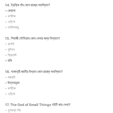
14. ইদুক্কি বাঁধ কোন রাজ্যে অবস্থিত?
– কেরালা
– কর্ণাটক
– ওড়িশা
– তামিলনাড়ু
15. শিবাজী স্টেডিয়াম কোন খেলার জন্য বিখ্যাত?
– রাগবি
– ফুটবল
– ক্রিকেট
– হকি
16. গঙ্গোত্রী জাতীয় উদ্যান কোন রাজ্যে অবস্থিত?
– গুজরাট
– উত্তরাখন্ড
– কর্ণাটক
– ওড়িশা
17. The God of Small Things বইটি কার লেখা?
– খুশবন্ত সিং