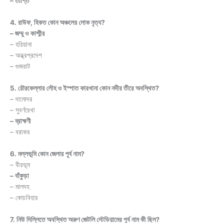
– তাপ্তি
4. রাউফ, হিকত কোন অঞ্চলের লোক নৃত্য?
– জম্মু ও কাশ্মীর
– হরিয়ানা
– অন্ধ্রপ্রদেশ
– গুজরাট
5. রৌরকেল্লার লৌহ ও ইস্পাত কারখানা কোন নদীর তীরে অবস্থিত?
– দামোদর
– সুবর্ণরেখা
– ব্রাহ্মণী
– বরাকর
6. মল্লভূমি কোন জেলার পূর্ব নাম?
– বীরভূম
– বাঁকুড়া
– মালদহ
– কোচবিহার
7. নিউ দিল্লিতে অবস্থিত অরুণ জেটলি স্টেডিয়ামের পূর্ব নাম কী ছিল?