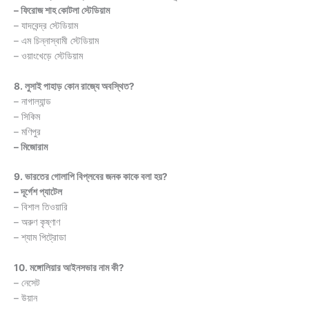
– ফিরোজ শাহ কোটলা স্টেডিয়াম
– যাদবেন্দ্র স্টেডিয়াম
– এম চিন্নাস্বামী স্টেডিয়াম
– ওয়াংখেড়ে স্টেডিয়াম
8. লুসাই পাহাড় কোন রাজ্যে অবস্থিত?
– নাগাল্যান্ড
– সিকিম
– মণিপুর
– মিজোরাম
9. ভারতের গোলাপি বিপ্লবের জনক কাকে বলা হয়?
– দূর্গেশ প্যাটেল
– বিশাল তিওয়ারি
– অরুণ কৃষ্ণাণ
– শ্যাম পিট্রোডা
10. মঙ্গোলিয়ার আইনসভার নাম কী?
– নেসেট
– উয়ান