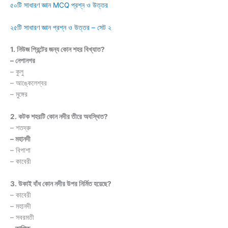
৫০টি সাধারণ জ্ঞান MCQ প্রশ্ন ও উত্তর
২৫টি সাধারণ জ্ঞান প্রশ্ন ও উত্তর – সেট ২
1. নিউজ প্রিন্টের জন্য কোন শহর বিখ্যাত?
– নেপানগর
– কুলু
– আঙ্কেলেশ্বর
– মুঙ্গের
2. কটক শহরটি কোন নদীর তীরে অবস্থিত?
– শতদ্রু
– মহানদী
– বিপাশা
– কাবেরী
3. উকাই বাঁধ কোন নদীর উপর নির্মিত হয়েছে?
– কাবেরী
– মহানদী
– সবরমতী