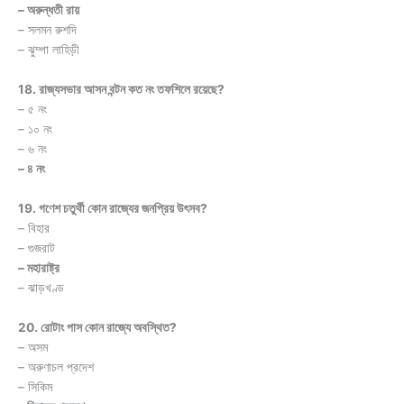
– অরুন্ধতী রায়
– সলমন রুশদি
– ঝুম্পা লাহিড়ী
18. রাজ্যসভার আসন বন্টন কত নং তফশিলে রয়েছে?
– ৫ নং
– ১০ নং
– ৬ নং
– ৪ নং
19. গণেশ চতুর্থী কোন রাজ্যের জনপ্রিয় উৎসব?
– বিহার
– গুজরাট
– মহারাষ্ট্র
– ঝাড়খণ্ড
20. রোটাং পাস কোন রাজ্যে অবস্থিত?
– অসম
– অরুণাচল প্রদেশ
– সিকিম