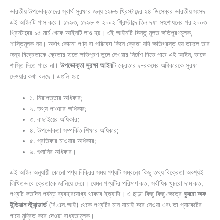
ভারতীয় উপভোক্তাদের স্বার্থ সুরক্ষার জন্য ১৯৮৬ খ্রিস্টাব্দের ২৪ ডিসেম্বর ভারতীয় সংসদ
এই আইনটি পাস করে। ১৯৯৩, ১৯৯৮ ও ২০০২ খ্রিস্টাব্দে তিন দফা সংশোধনের পর ২০০৩
খ্রিস্টাব্দের ১৫ মার্চ থেকে আইনটি লাগু হয়। এই আইনটি কিন্তু মূলত ক্ষতিপূরণমূলক,
শাস্তিমূলক নয়। অর্থাৎ কোনো পণ্য বা পরিষেবা কিনে ক্রেতা যদি ক্ষতিগ্রস্ত হয় তাহলে তার
জন্য বিক্রেতাকে ক্রেতার হাতে ক্ষতিপূরণ তুলে দেওয়ার নির্দেশ দিতে পারে এই আইন, তাকে
শাস্তি দিতে পারে না।
উপভোক্তা সুরক্ষা আইন
টি ক্রেতার ছ-রকমের অধিকারকে সুরক্ষা
দেওয়ার কথা বলছে। এগুলি হল:
১. নিরাপত্তার অধিকার;
২. তথ্য পাওয়ার অধিকার;
৩. বাছাইয়ের অধিকার;
৪. উপভোক্তা সম্পর্কিত শিক্ষার অধিকার;
৫. প্রতিকার চাওয়ার অধিকার;
৬. শুনানির অধিকার।
এই আইন অনুযায়ী কোনো পণ্য বিক্রির সময় পণ্যটি সম্বন্ধে কিছু তথ্য বিক্রেতা অবশ্যই
লিখিতভাবে ক্রেতাকে জানিয়ে দেবে। যেমন পণ্যটির পরিমাণ কত, সর্বাধিক খুচরো দাম কত,
পণ্যটি কতদিন পর্যন্ত ব্যবহারযোগ্য থাকবে ইত্যাদি। এ ছাড়া কিছু কিছু ক্ষেত্রে
ব্যুরো অফ
ইন্ডিয়ান স্ট্যান্ডার্ড
(বি.এস.আই) থেকে পণ্যটির মান যাচাই করে নেওয়া এবং তা প্যাকেটের
গায়ে মুদ্রিত করে দেওয়া বাধ্যতামূলক।