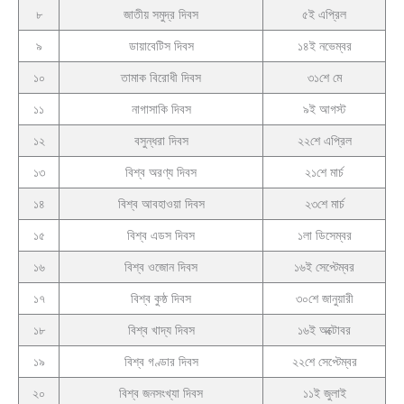
৮
জাতীয় সমুদ্র দিবস
৫ই এপ্রিল
৯
ডায়াবেটিস দিবস
১৪ই নভেম্বর
১০
তামাক বিরোধী দিবস
৩১শে মে
১১
নাগাসাকি দিবস
৯ই আগস্ট
১২
বসুন্ধরা দিবস
২২শে এপ্রিল
১৩
বিশ্ব অরণ্য দিবস
২১শে মার্চ
১৪
বিশ্ব আবহাওয়া দিবস
২৩শে মার্চ
১৫
বিশ্ব এডস দিবস
১লা ডিসেম্বর
১৬
বিশ্ব ওজোন দিবস
১৬ই সেপ্টেম্বর
১৭
বিশ্ব কুষ্ঠ দিবস
৩০শে জানুয়ারী
১৮
বিশ্ব খাদ্য দিবস
১৬ই অক্টোবর
১৯
বিশ্ব গণ্ডার দিবস
২২শে সেপ্টেম্বর
২০
বিশ্ব জনসংখ্যা দিবস
১১ই জুলাই