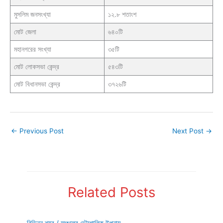
মুসলিম জনসংখ্যা
১২.৮ শতাংশ
মোট জেলা
৬৪০টি
মহানগরের সংখ্যা
৩৫টি
মোট লোকসভা কেন্দ্র
৫৪৩টি
মোট বিধানসভা কেন্দ্র
৩৭২৬টি
←
Previous Post
Next Post
→
Related Posts
বিভিন্ন শহর / অঞ্চলের ভৌগোলিক উপনাম