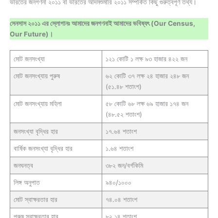
ভারতের জনগণনা ২০১১ বা ভারতের আদমশুমারি ২০১১ সম্পর্কিত কিছু গুরুত্বপূর্ণ তথ্য।
সেনসাস ২০১১ এর স্লোগানঃ আমাদের জনগণনাই আমাদের ভবিষ্যৎ (Our Census,
Our Future)।
মোট জনসংখ্যা
১২১ কোটি ১ লক্ষ ৯৩ হাজার ৪২২ জন
মোট জনসংখ্যায় পুরুষ
৬২ কোটি ৩৭ লক্ষ ২৪ হাজার ২৪৮ জন
(৫১.৪৮ শতাংশ)
মোট জনসংখ্যায় মহিলা
৫৮ কোটি ৬৮ লক্ষ ৬৯ হাজার ১৭৪ জন
(৪৮.৫২ শতাংশ)
জনসংখ্যা বৃদ্ধির হার
১৭.৬৪ শতাংশ
বার্ষিক জনসংখ্যা বৃদ্ধির হার
১.৬৪ শতাংশ
জনঘনত্ব
৩৮২ জন/বর্গকিমি
লিঙ্গ অনুপাত
৯৪০/১০০০
মোট স্বাক্ষরতার হার
৭৪.০৪ শতাংশ
পুরুষ স্বাক্ষরতার হার
৮২.১৪ শতাংশ