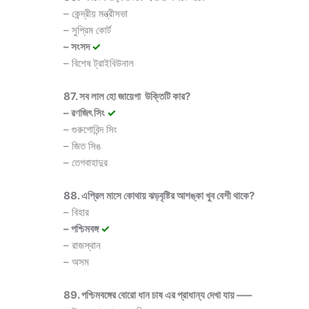
– কেন্দ্রীয় মন্ত্রীসভা
– সুপ্রিম কোর্ট
– সংসদ
✓
– বিশেষ ট্রাইবিউনাল
87. সব লাল হো জায়েগা উক্তিটি কার?
– রণজিৎ সিং
✓
– গুরুগোবিন্দ সিং
– জিত সিঙ
– তেগবাহাদুর
88. এপ্রিল মাসে কোথায় ঝড়বৃষ্টির আশঙ্কা খুব বেশী থাকে?
– বিহার
– পশ্চিমবঙ্গ
✓
– রাজস্থান
– অসম
89. পশ্চিমবঙ্গের বোরো ধান চাষ এর প্রাধান্য দেখা যায় —–