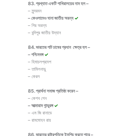
83. প্রখ্যাত একটি পাখিরালয়ের নাম হল –
– সুন্দরবন
– কেওলাদেও ঘানা জাতীয় অরন্য
✓
– গির অরন্য
– বন্দিপুর জাতীয় উদ্যান
84. ভারতের পাট চাষের প্রধান ক্ষেত্র হল –
– পশ্চিমবঙ্গ
✓
– হিমাচলপ্রদেশ
– তামিলনাড়ু
– কেরল
85. প্রার্থনা সমাজ প্রতিষ্ঠা করেন –
– কেশব শেন
– আত্মারাম পান্ডুরঙ্গ
✓
– এম জি রানাডে
– রামমোহন রায়
86. ভারতের রাষ্ট্রপতিকে ইমপিচ করতে পারে –