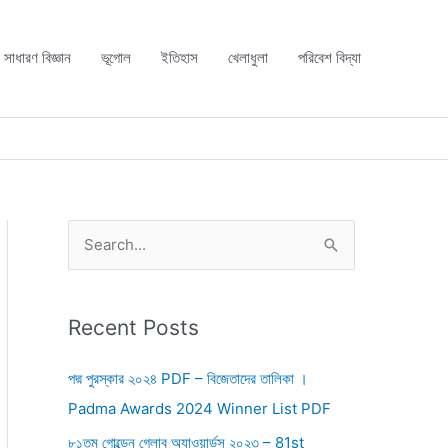
সাধারণ বিজ্ঞান
ভূগোল
ইতিহাস
খেলাধুলা
পরিবেশ বিদ্যা
S
e
a
r
Recent Posts
c
পদ্ম পুরস্কার ২০২৪ PDF – বিজেতাদের তালিকা ।
h
Padma Awards 2024 Winner List PDF
f
৮১তম গোল্ডেন গ্লোব অ্যাওয়ার্ডস ২০২৩ – 81st
o