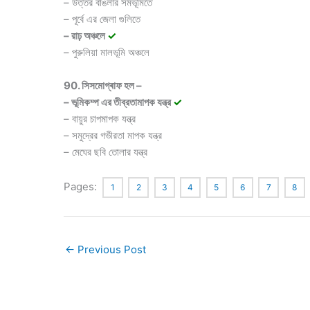
– উত্তর বাঙলার সমভূমিতে
– পূর্বে এর জেলা গুলিতে
– রাঢ় অঞ্চলে
✓
– পুরুলিয়া মালভূমি অঞ্চলে
90. সিসমোগ্ৰাফ হল –
– ভূমিকম্প এর তীব্রতামাপক যন্ত্র
✓
– বায়ুর চাপমাপক যন্ত্র
– সমুদ্রের গভীরতা মাপক যন্ত্র
– মেঘের ছবি তোলার যন্ত্র
Pages:
1
2
3
4
5
6
7
8
←
Previous Post