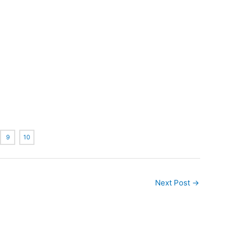
9
10
Next Post
→