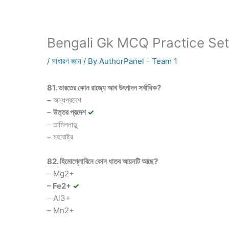
Bengali Gk MCQ Practice Se
/
সাধারণ জ্ঞান
/ By
AuthorPanel - Team 1
81. ভারতের কোন রাজ্যে আখ উৎপাদন সর্বাধিক?
– অন্ধপ্রদেশ
–
উত্তর প্রদেশ
✓
– তামিলনাড়ু
– মহারাষ্ট্র
82. হিমোগ্লোবিনে কোন ধাতব আয়নটি আছে?
– Mg2+
– Fe2+
✓
– Al3+
– Mn2+