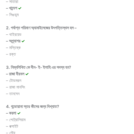
– সাতারা
– খান্দেশ
✓
– সিঙভূম
2. পর্যাপ্ত পরিমাণ অ্যামাইলেজের উৎপত্তিস্থল হল –
– থাইরয়েড
– অগ্ন্যাশয়
✓
– মস্তিষ্ক
– রক্ত
3. নিম্নলিখিত কে দীন- ই- ইলাহি এর সদস্য হন?
– রাজা বীরবল
✓
– টোডমরল
– রাজা মানসিং
– তানসেন
4. গন্ডোয়ানা স্তর কীসের জন্য বিখ্যাত?
– কয়লা
✓
– পেট্রোলিয়াম
– বক্সাইট
– লৌহ