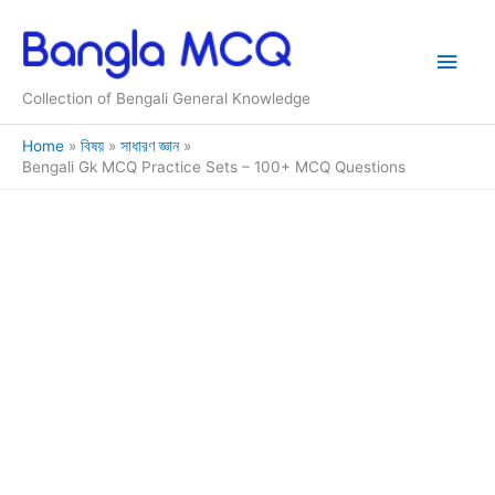
Skip
to
Main
content
Collection of Bengali General Knowledge
Men
Home
বিষয়
সাধারণ জ্ঞান
Bengali Gk MCQ Practice Sets – 100+ MCQ Questions