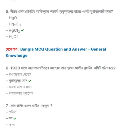
5. নীচের কোন যৌগটির আবিস্কার আচার্য প্রফুল্লচন্দ্র রায়ের একটি যুগান্তকারী কাজ?
– HgO
– Hg
Cl
2
2
– HgCl
✓
2
– H
O2
2
দেখে নাও
:
Bangla MCQ Question and Answer – General
Knowledge
6. 1938 সালে কার সভাপতিত্বে কংগ্রেস তার প্রথম জাতীয় প্ল্যানিং কমিটি গঠন করে?
– জওহরলাল নেহেরু
– সুভাষচন্দ্র বোস
✓
– জয়প্রকাশ নারায়ন
– বল্লভভাই প্যাটেল
7. কোন রাশির একক ডাইন-সেকেন্ড ?
– শক্তি
– বল
✓
– ক্ষমতা