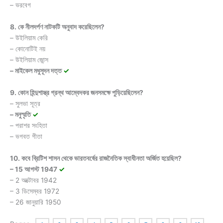
– ভরবেগ
8. কে নীলদর্পণ নাটকটি অনুবাদ করেছিলেন?
– উইলিয়াম কেরি
– কোনোটিই নয়
– উইলিয়াম জোন্স
– মাইকেল মধুসূদন দত্ত
✓
9. কোন হিন্দুশাস্ত্র গ্রন্থ আম্বেদকর জনসমক্ষে পুড়িয়েছিলেন?
– সুলভা সূত্র
– মনুস্মৃতি
✓
– পরাশর সংহিতা
– ভগবত গীতা
10. কবে ব্রিটিশ শাসন থেকে ভারতবর্ষের রাজনৈতিক স্বাধীনতা অর্জিত হয়েছিল?
– 15 আগস্ট 1947
✓
– 2 অক্টোবর 1942
– 3 ডিসেম্বর 1972
– 26 জানুয়ারি 1950