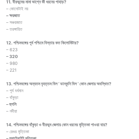
11. বীরভূমের মামা ভাগ্নে কী ধরনের পাহাড়?
– কোনোটাই নয়
– ক্ষয়জাত
– সঞ্চয়জাত
– তরঙ্গায়িত
12. পশ্চিমবঙ্গের পূর্ব পশ্চিমে বিস্তার কত কিলোমিটার?
– 623
– 320
– 980
– 221
13. পশ্চিমবঙ্গের অন্যতম বৃহত্তম বিল ‘ ডানকুনি বিল ‘ কোন জেলায় অবস্থিত?
– পূর্ব বর্ধমান
– বাঁকুড়া
– হুগলি
– নদীয়া
14. পশ্চিমবঙ্গের বাঁকুড়া ও বীরভূম জেলায় কোন ধরনের মৃত্তিকা পাওয়া যায়?
– রেগুর মৃত্তিকা
– ল্যাটেরাইট মৃত্তিকা