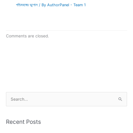
পশ্চিমবঙ্গের ভূগোল
/ By
AuthorPanel - Team 1
Comments are closed.
S
e
a
r
Recent Posts
c