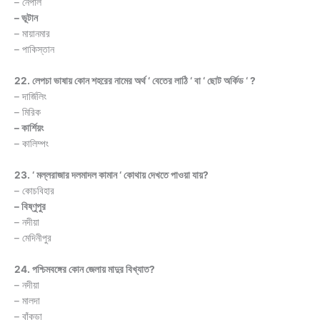
– নেপাল
– ভূটান
– মায়ানমার
– পাকিস্তান
22. লেপচা ভাষায় কোন শহরের নামের অর্থ ‘ বেতের লাঠি ‘ বা ‘ ছোট অর্কিড ‘ ?
– দার্জিলিং
– মিরিক
– কার্শিয়ং
– কালিম্পং
23. ‘ মল্লরাজার দলমাদল কামান ‘ কোথায় দেখতে পাওয়া যায়?
– কোচবিহার
– বিষ্ণুপুর
– নদীয়া
– মেদিনীপুর
24. পশ্চিমবঙ্গের কোন জেলায় মাদুর বিখ্যাত?
– নদীয়া
– মালদা
– বাঁকুড়া