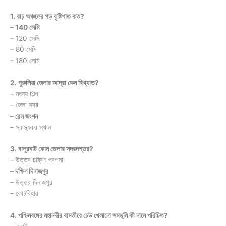
1. রাঢ় অঞ্চলের গড় বৃষ্টিপাত কত?
– 140 সেমি
– 120 সেমি
– 80 সেমি
– 180 সেমি
2. পুরুলিয়া জেলার আদ্রা কেন বিখ্যাত?
– মৎস্য শিল্প
– জেলা সদর
– রেল জংশন
– স্বাস্থ্যকর স্থান
3. বালুরঘাট কোন জেলার সদরদপ্তর?
– উত্তর চব্বিশ পরগনা
– দক্ষিণ দিনাজপুর
– উত্তর দিনাজপুর
– কোচবিহার
4. পশ্চিমবঙ্গের মহানদীর বামতীরে ঢেউ খেলানো সমভূমি কী নামে পরিচিত?