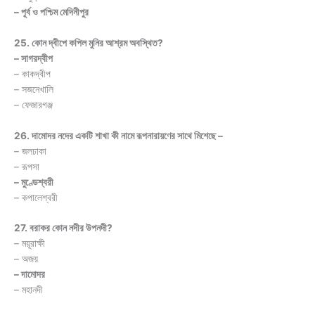
– পূর্ব ও পশ্চিম মেদিনীপুর
25. কোন দ্বীপে কপিল মুনির আশ্রম অবস্থিত?
– সাগরদ্বীপ
– কাকদ্বীপ
– সজনেখালি
– ফেজারগঞ্জ
26. দামোদর নদের একটি শাখা কী নামে রূপনারায়ণের সাথে মিশেছে –
– জলঢাকা
– রূপসা
– মুণ্ডেশ্বরী
– কপালেশ্বরী
27. বরাকর কোন নদীর উপনদী?
– ময়ূরাক্ষী
– অজয়
– দামোদর
– মহানদী