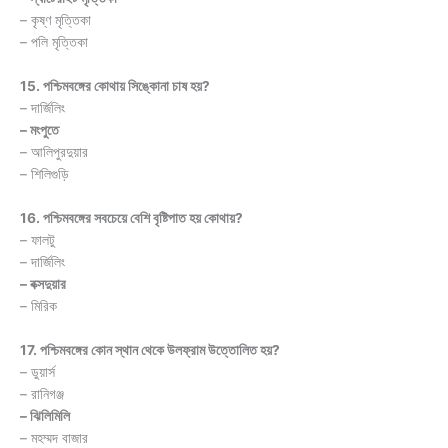
– কৃষ্ণ মৃত্তিকা
– পলি মৃত্তিকা
15. পশ্চিমবঙ্গের কোথায় সিঙ্কোনা চাষ হয়?
– দার্জিলিং
– মংপুতে
– আলিপুরদুয়ার
– শিলিগুড়ি
16. পশ্চিমবঙ্গের সবচেয়ে বেশি বৃষ্টিপাত হয় কোথায়?
– ফালটু
– দার্জিলিং
– বক্সদুয়ার
– মিরিক
17. পশ্চিমবঙ্গের কোন স্থান থেকে উলফ্রাম উত্তোলিত হয়?
– ডুয়ার্স
– রানিগঞ্জ
– ঝিলিমিলি
– মহম্মদ বাজার