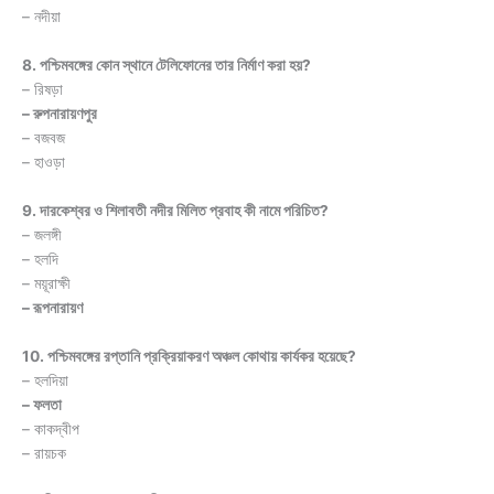
– নদীয়া
8. পশ্চিমবঙ্গের কোন স্থানে টেলিফোনের তার নির্মাণ করা হয়?
– রিষড়া
– রুপনারায়ণপুর
– বজবজ
– হাওড়া
9. দারকেশ্বর ও শিলাবতী নদীর মিলিত প্রবাহ কী নামে পরিচিত?
– জলঙ্গী
– হলদি
– ময়ূরাক্ষী
– রূপনারায়ণ
10. পশ্চিমবঙ্গের রপ্তানি প্রক্রিয়াকরণ অঞ্চল কোথায় কার্যকর হয়েছে?
– হলদিয়া
– ফলতা
– কাকদ্বীপ
– রায়চক