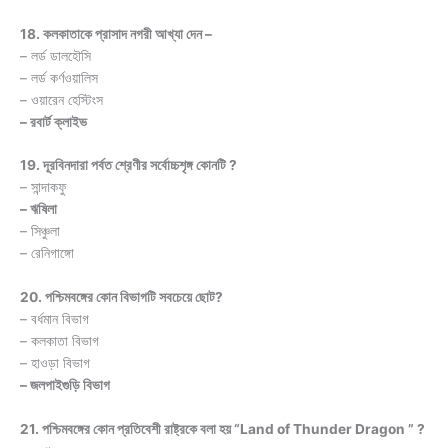
18. কলকাতাকে প্রাসাদ নগরী আখ্যা দেন –
– লর্ড ডালহৌসি
– লর্ড কর্ণওয়ালিস
– ওয়ারেন হেস্টিংস
– রবার্ট ক্লাইভ
19. দূরবিনদারা পর্বত শ্রেণীর সর্বোচ্চশৃঙ্গ কোনটি ?
– সান্দাকফু
– ঋষিলা
– সিঞ্চুলা
– রেনিগাঙ্গো
20. পশ্চিমবঙ্গের কোন বিভাগটি সবচেয়ে ছোট?
– বর্ধমান বিভাগ
– কলকাতা বিভাগ
– হাওড়া বিভাগ
– জলপাইগুড়ি বিভাগ
21. পশ্চিমবঙ্গের কোন প্রতিবেশী রাষ্ট্রকে বলা হয় “Land of Thunder Dragon ” ?