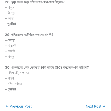
28. ঝুমুর গানের জন্য পশ্চিমবঙ্গের কোন জেলা বিখ্যাত?
– বাঁকুড়া
– বীরভূম
– নদীয়া
– পুরুলিয়া
29. পশ্চিমবঙ্গের সংকীর্ণতম অঞ্চলের নাম কী?
– চোপড়া
– ত্রিবেণী
– গনগনি
– বানপুর
30. পশ্চিমবঙ্গের কোন জেলায় তপশিলী জাতির (SC) মানুষের সংখ্যা সর্বাধিক?
– দক্ষিণ চব্বিশ পরগনা
– মালদা
– পশ্চিম বর্ধমান
– পুরুলিয়া
←
Previous Post
Next Post
→