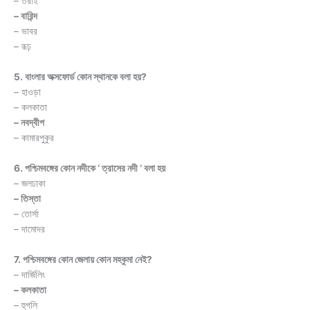
– তরাই
– বারিন্দ
– ভাবর
– রূঢ়
5. বাংলার অক্সফোর্ড কোন স্থানকে বলা হয়?
– হাওড়া
– কলকাতা
– নবদ্বীপ
– কামারপুকুর
6. পশ্চিমবঙ্গের কোন নদীকে ‘ ত্রাসের নদী ‘ বলা হয়
– জলঢাকা
– তিস্তা
– তোর্সা
– দামোদর
7. পশ্চিমবঙ্গের কোন জেলায় কোন মহকুমা নেই?
– দার্জিলিং
– কলকাতা
– হুগলি