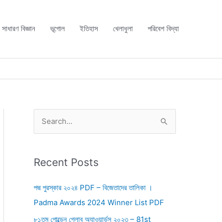
সাধারণ বিজ্ঞান
ভূগোল
ইতিহাস
খেলাধুলা
পরিবেশ বিদ্যা
S
e
a
r
Recent Posts
c
পদ্ম পুরস্কার ২০২৪ PDF – বিজেতাদের তালিকা ।
h
Padma Awards 2024 Winner List PDF
f
৮১তম গোল্ডেন গ্লোব অ্যাওয়ার্ডস ২০২৩ – 81st
o