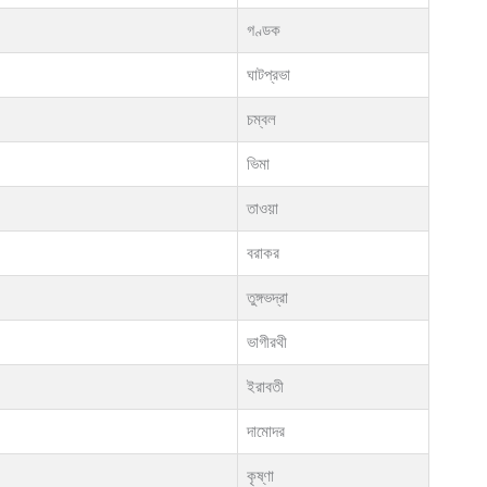
গণ্ডক
ঘাটপ্রভা
চম্বল
ভিমা
তাওয়া
বরাকর
তুঙ্গভদ্রা
ভাগীরথী
ইরাবতী
দামোদর
কৃষ্ণা