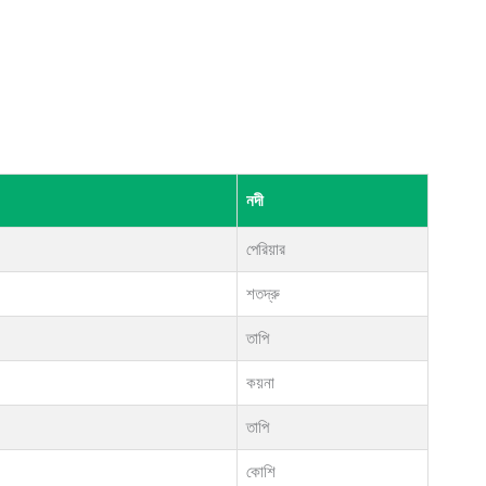
নদী
পেরিয়ার
শতদ্রু
তাপি
কয়না
তাপি
কোশি