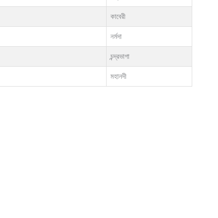
কাবেরী
নর্মদা
চন্দ্রভাগা
মহানদী