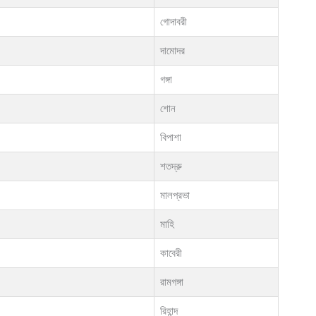
গোদাবরী
দামোদর
গঙ্গা
শোন
বিপাশা
শতদ্রু
মালপ্রভা
মাহি
কাবেরী
রামগঙ্গা
রিহান্দ