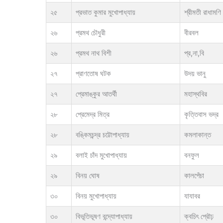
২৫
প্রভাত কুমার মুখোপাধ্যায়
শ্রীমতী রাধামণি 
২৬
প্রমথ চৌধুরী
বীরবল
২৬
প্রমথ নাথ বিশী
প্র,না,বি
২৭
প্রাণতোষ ঘটক
উদয় ভানু
২৭
প্রেমাঙ্কুর আতর্থী
মহাস্থবির
২৮
প্রেমেদ্র মিত্র
কৃত্তিবাস ভদ্র
২৮
বঙ্কিমচন্দ্র চট্টোপাধ্যায়
কমলাকান্ত
২৯
বলাই চাঁদ মুখোপাধ্যায়
বনফুল
২৯
বিনয় ঘোষ
কালপেঁচা
৩০
বিনয় মুখোপাধ্যায়
যাযাবর
৩০
বিভূতিভূষণ বন্দ্যোপাধ্যায়
ক্বচিৎ প্রৌঢ়