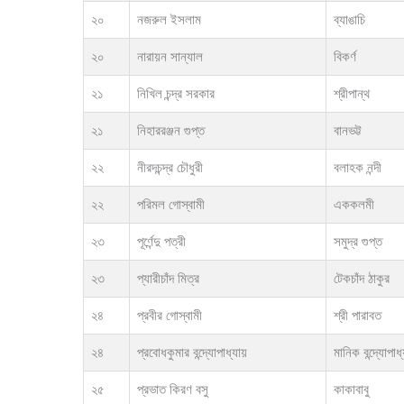
২০
নজরুল ইসলাম
ব্যাঙাচি
২০
নারায়ন সান্যাল
বিকর্ণ
২১
নিখিল চন্দ্র সরকার
শ্রীপান্থ
২১
নিহাররঞ্জন গুপ্ত
বানভট্ট
২২
নীরদচন্দ্র চৌধুরী
বলাহক নন্দী
২২
পরিমল গোস্বামী
এককলমী
২৩
পূর্ণেন্দু পত্রী
সমুদ্র গুপ্ত
২৩
প্যারীচাঁদ মিত্র
টেকচাঁদ ঠাকুর
২৪
প্রবীর গোস্বামী
শ্রী পারাবত
২৪
প্রবোধকুমার বন্দ্যোপাধ্যায়
মানিক বন্দ্যোপাধ
২৫
প্রভাত কিরণ বসু
কাকাবাবু