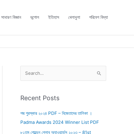
সাধারণ বিজ্ঞান
ভূগোল
ইতিহাস
খেলাধুলা
পরিবেশ বিদ্যা
S
e
a
r
Recent Posts
c
পদ্ম পুরস্কার ২০২৪ PDF – বিজেতাদের তালিকা ।
h
Padma Awards 2024 Winner List PDF
f
৮১তম গোল্ডেন গ্লোব অ্যাওয়ার্ডস ২০২৩ – 81st
o