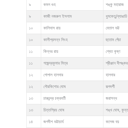
৯
কমল গুহ
শঙ্কু মহারাজ
৯
কাজী নজরুল ইসলাম
ধুমকেতু/ব্যাঙাচি
১০
কালিদাস রায়
বেতাল ভট্ট
১০
কালীপ্রসন্ন সিংহ
হুতোম পেঁচা
১১
কিন্নর রায়
শ্বেত কৃষ্ণ
১১
গজেন্দ্রকুমার মিত্র
শ্রীঞ্জান দীপঙ্কর
১২
গোপাল হালদার
হালদার
১২
গৌরকিশোর ঘোষ
রূপদর্শী
১৩
চারুচন্দ্র চক্রবর্তী
জরাসন্ধ
১৩
চিত্তপ্রিয় ঘোষ
শঙ্খ ঘোষ, কুন্
১৪
জগদীশ ভট্টাচার্য
কলেজ বয়