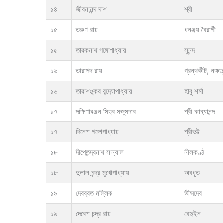
১৪
জীবনানন্দ দাশ
শ্রী
১৫
তরুণ রায়
ধনঞ্জয় বৈরাগী
১৫
তারকনাথ গঙ্গোপাধ্যায়
সুনন্দ
১৬
তারাপদ রায়
গ্রন্থকীট, নক্ষত
১৬
তারাশঙ্কর বন্দ্যোপাধ্যায়
হাবু শর্মা
১৭
দক্ষিণারঞ্জন মিত্র মজুমদার
শ্রী কাব্যানন্দ
১৭
দিনেশ গঙ্গোপাধ্যায়
শ্রীভট্ট
১৮
দীপ্তেন্দ্রনাথ সান্যাল
নীলকণ্ঠ
১৮
দুলাল চন্দ্র মুখোপাধ্যায়
অবধূত
১৯
দেবব্রত মল্লিক
ভীষ্মদেব
১৯
দেবেশ চন্দ্র রায়
বেদুইন