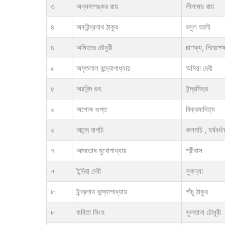
৩
অন্নদাশঙ্কর রায়
লীলাময় রায়
৪
অবনীন্দ্রনাথ ঠাকুর
রসুল আলী
৪
অমিতাভ চৌধুরী
চাণক্য, নিরেপেক্
৫
অমৃতলাল বন্দ্যোপাধ্যায়
অমিয়া দেবী
৫
অরবিন্দ গুহ
ইন্দ্রমিত্র
৬
অশোক গুপ্ত
বিক্রমাদিত্য
৬
আনন্দ বাগচি
কলমচি , হর্ষবর্ধ
৭
আশুতোষ মুখোপাধ্যায়
শ্রীবাস
৭
ইন্দিরা দেবী
সুকন্যা
৮
ইন্দ্রনাথ বন্দ্যোপাধ্যায়
পাঁচু ঠাকুর
৮
কবিতা সিংহ
সুলতানা চৌধুরী