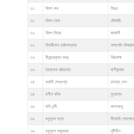
৩১
বিমল কর
বিদুর
৩১
বিমল ঘোষ
মৌমাছি
৩২
বিমল মিত্র
জাবালী
৩২
বিহারীলাল চট্টোপাধ্যায়
নাদাপেটা হাঁদারাম
৩৩
বীরেন্দ্রকৃষ্ণ ভদ্র
বিরূপাক্ষ
৩৩
বৈদ্যনাথ ভট্টাচার্য্য
বাণীকুমার
৩৪
ভবানী সেনগুপ্ত
চানক্য সেন
৩৪
মণীশ ঘটক
যুবনাশ্ব
৩৫
মতি নন্দী
কালকেতু
৩৫
মধুসূদন দত্ত
টিমোথি পেনপোয়
৩৬
মধুসূদন মজুমদার
দৃষ্টিহীন