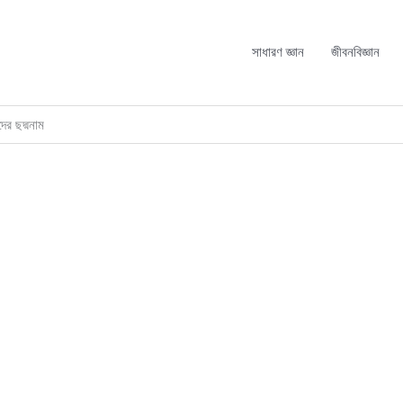
সাধারণ জ্ঞান
জীবনবিজ্ঞান
ের ছদ্মনাম