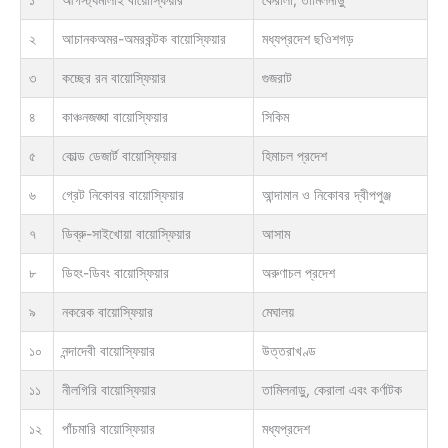
২
আচানকঅমর-অমরকন্টক বায়োস্ফিয়ার
মধ্যপ্রদেশ ছওিশগড়
৩
কচ্ছের রন বায়োস্ফিয়ার
গুজরাট
৪
কাঞ্চনজঙ্ঘা বায়োস্ফিয়ার
সিকিম
৫
কোল্ড ডেজার্ট বায়োস্ফিয়ার
হিমাচল প্রদেশ
৬
গ্রেট নিকোবর বায়োস্ফিয়ার
আন্দামান ও নিকোবর দ্বীপপুঞ্জ
৭
ডিব্রু-সাইখোয়া বায়োস্ফিয়ার
আসাম
৮
ডিহং-ডিবং বায়োস্ফিয়ার
অরুণাচল প্রদেশ
৯
নকরেক বায়োস্ফিয়ার
মেঘালয়
১০
নন্দাদেবী বায়োস্ফিয়ার
উত্তরাখণ্ড
১১
নীলগিরি বায়োস্ফিয়ার
তামিলনাড়ু, কেরালা এবং কর্ণাটক
১২
পাঁচমারি বায়োস্ফিয়ার
মধ্যপ্রদেশ