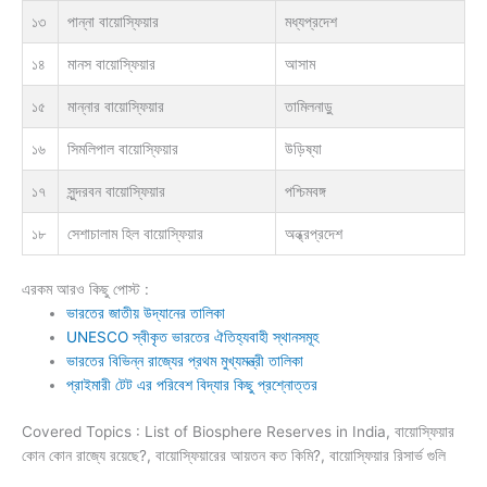
১৩
পান্না বায়োস্ফিয়ার
মধ্যপ্রদেশ
১৪
মানস বায়োস্ফিয়ার
আসাম
১৫
মান্নার বায়োস্ফিয়ার
তামিলনাড়ু
১৬
সিমলিপাল বায়োস্ফিয়ার
উড়িষ্যা
১৭
সুন্দরবন বায়োস্ফিয়ার
পশ্চিমবঙ্গ
১৮
সেশাচালাম হিল বায়োস্ফিয়ার
অন্ধ্রপ্রদেশ
এরকম আরও কিছু পোস্ট :
ভারতের জাতীয় উদ্যানের তালিকা
UNESCO স্বীকৃত ভারতের ঐতিহ্যবাহী স্থানসমূহ
ভারতের বিভিন্ন রাজ্যের প্রথম মুখ্যমন্ত্রী তালিকা
প্রাইমারী টেট এর পরিবেশ বিদ্যার কিছু প্রশ্নোত্তর
Covered Topics : List of Biosphere Reserves in India, বায়োস্ফিয়ার
কোন কোন রাজ্যে রয়েছে?, বায়োস্ফিয়ারের আয়তন কত কিমি?, বায়োস্ফিয়ার রিসার্ভ গুলি