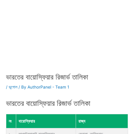
ভারতের বায়োস্ফিয়ার রিজার্ভ তালিকা
/
ভূগোল
/ By
AuthorPanel - Team 1
ভারতের বায়োস্ফিয়ার রিজার্ভ তালিকা
নং
বায়োস্ফিয়ার
রাজ্য
১
আগস্ট্যমালাই বায়োস্ফিয়ার
কেরালা, তামিলনাড়ু