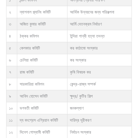
২
ন্যাশনাল প্ল্যানিং কমিটি
আর্থিক উন্নয়নের জন্য পরিকল্পনা
৩
অজিত কুমার কমিটি
আর্মি বেতনক্রম নির্ধারণ
৪
ঠক্কর কমিশন
ইন্দিরা গান্ধী হত্যা তদন্ত
৫
কেলকার কমিটি
কর কাঠামো সংস্কার
৬
চেলিয়া কমিটি
কর সংস্কার
৭
রাজ কমিটি
কৃষি বিষয়ক কর
৮
সারকারিয়া কমিশন
কেন্দ্র-রাজ্য সম্পর্ক
৯
আবিদ হোসেন কমিটি
ক্ষুদ্র/ কুটির শিল্প
১০
ভগবতী কমিটি
জনকল্যাণ
১১
দ্য কংগ্রেস এগ্রিয়ান কমিটি
দারিদ্র দূরীকরণ
১২
দিনেশ গোস্বামী কমিটি
নির্বাচন সংস্কার