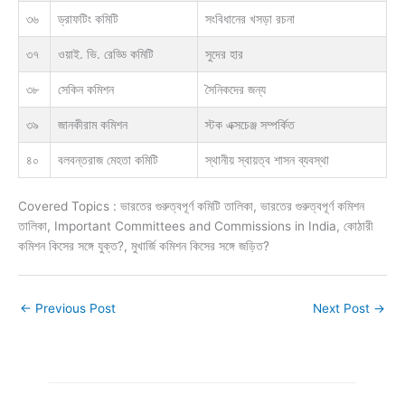
৩৬
ড্রাফটিং কমিটি
সংবিধানের খসড়া রচনা
৩৭
ওয়াই. ভি. রেড্ডি কমিটি
সুদের হার
৩৮
সেকিন কমিশন
সৈনিকদের জন্য
৩৯
জানকীরাম কমিশন
স্টক এক্সচেঞ্জ সম্পর্কিত
৪০
বলবন্তরাজ মেহতা কমিটি
স্থানীয় স্বায়ত্ব শাসন ব্যবস্থা
Covered Topics : ভারতের গুরুত্বপূর্ণ কমিটি তালিকা, ভারতের গুরুত্বপূর্ণ কমিশন
তালিকা, Important Committees and Commissions in India, কোঠারী
কমিশন কিসের সঙ্গে যুক্ত?, মুখার্জি কমিশন কিসের সঙ্গে জড়িত?
←
Previous Post
Next Post
→