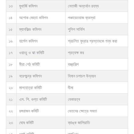
১৩
মুখার্জি কমিশন
নেতাজী অন্তর্ধান রহস্য
১৪
অশোক মেহতা কমিশন
পঞ্চায়েতরাজ ব্যবস্থা
১৫
ম্যানফিল্ড কমিশন
পুলিশ সার্ভিস
১৬
হার্সেল কমিশন
প্রচলিত মুদ্রার প্রস্তাবকে গন্য করা
১৭
ওয়াংচু ও ঝা কমিটি
প্রত্যক্ষ কর
১৮
মীরা শেঠ কমিটি
বস্ত্রশিল্প
১৯
নরেশচন্দ্র কমিশন
বিমান চলাচল উন্নয়ন
২০
মালহোত্রা কমিটি
বীমা
২১
এস. পি. গুপ্ত কমিটি
বেকারত্ব
২২
রঙ্গরাজন কমিটি
বেতনের ক্ষেত্রে সমতা
২৩
ঘোষ কমিটি
ব্যাঙ্ক জালিয়াতি