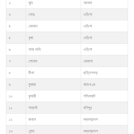
২
ঝুম
আসাম
৩
পোদু
ওড়িশা
৪
কোমান
ওড়িশা
৫
বৃঙ্গা
ওড়িশা
৬
পামা দাবি
ওড়িশা
৭
পোনাম
কেরালা
৮
দীপা
ছত্তিশগড়
৯
কুরুয়া
ঝাড়খণ্ড
১০
কুমারী
পশ্চিমঘাট
১১
পামলৌ
মণিপুর
১২
মাখান
মধ্যপ্রদেশ
১৩
পেন্দা
মধ্যপ্রদেশ