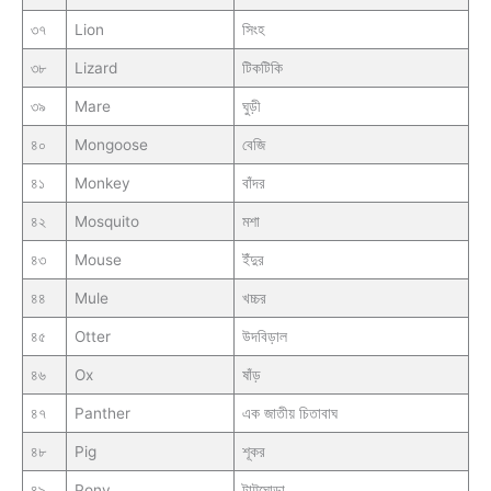
৩৭
Lion
সিংহ
৩৮
Lizard
টিকটিকি
৩৯
Mare
ঘুড়ী
৪০
Mongoose
বেজি
৪১
Monkey
বাঁদর
৪২
Mosquito
মশা
৪৩
Mouse
ইঁদুর
৪৪
Mule
খচ্চর
৪৫
Otter
উদবিড়াল
৪৬
Ox
ষাঁড়
৪৭
Panther
এক জাতীয় চিতাবাঘ
৪৮
Pig
শূকর
৪৯
Pony
টাট্টুঘোড়া