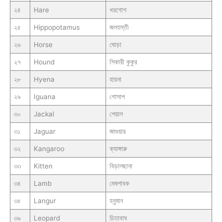
২৪
Hare
খরগোশ
২৫
Hippopotamus
জলহস্তী
২৬
Horse
ঘোড়া
২৭
Hound
শিকারী কুকুর
২৮
Hyena
হায়না
২৯
Iguana
গোসাপ
৩০
Jackal
শেয়াল
৩১
Jaguar
জাগুয়ার
৩২
Kangaroo
ক্যাঙ্গারু
৩৩
Kitten
বিড়ালছানা
৩৪
Lamb
মেষশাবক
৩৫
Langur
হনুমান
৩৬
Leopard
চিতাবাঘ