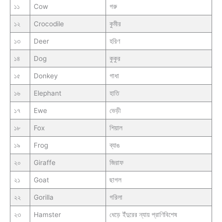
১১
Cow
গরু
১২
Crocodile
কুমীর
১৩
Deer
হরিণ
১৪
Dog
কুকুর
১৫
Donkey
গাধা
১৬
Elephant
হাতি
১৭
Ewe
ভেড়ী
১৮
Fox
শিয়াল
১৯
Frog
ব্যাঙ
২০
Giraffe
জিরাফ
২১
Goat
ছাগল
২২
Gorilla
গরিলা
২৩
Hamster
ধেড়ে ইঁদুরের ন্যায় প্রাণিবিশেষ