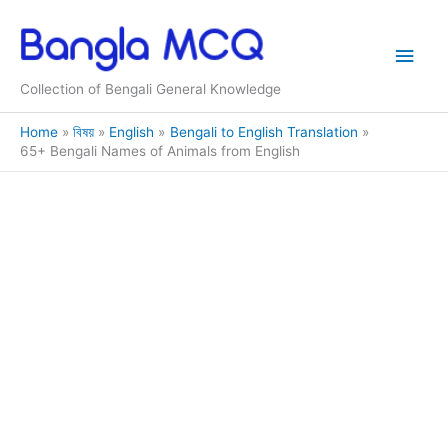
Skip
to
Main
content
Collection of Bengali General Knowledge
Men
Home
বিষয়
English
Bengali to English Translation
65+ Bengali Names of Animals from English