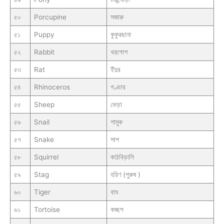
৫০
Porcupine
সজারু
৫১
Puppy
কুকুরছানা
৫২
Rabbit
খরগোশ
৫৩
Rat
ইঁদুর
৫৪
Rhinoceros
গণ্ডার
৫৫
Sheep
ভেড়া
৫৬
Snail
শামুক
৫৭
Snake
সাপ
৫৮
Squirrel
কাঠবিড়ালি
৫৯
Stag
হরিণ (পুরুষ )
৬০
Tiger
বাঘ
৬১
Tortoise
কচ্ছপ