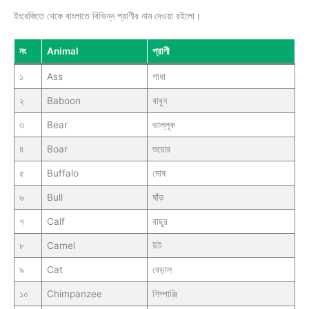
ইংরেজিতে থেকে বাংলাতে বিভিন্ন প্রাণীর নাম দেওয়া রইলো।
নং
Animal
প্রাণী
১
Ass
গাধা
২
Baboon
বাবুন
৩
Bear
ভাল্লূক
৪
Boar
শুয়োর
৫
Buffalo
মোষ
৬
Bull
ষাঁড়
৭
Calf
বাছুর
৮
Camel
উট
৯
Cat
বেড়াল
১০
Chimpanzee
শিম্পাঞ্জি