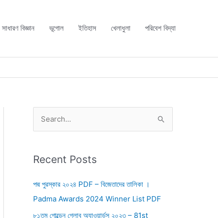
সাধারণ বিজ্ঞান
ভূগোল
ইতিহাস
খেলাধুলা
পরিবেশ বিদ্যা
S
e
a
r
Recent Posts
c
পদ্ম পুরস্কার ২০২৪ PDF – বিজেতাদের তালিকা ।
h
Padma Awards 2024 Winner List PDF
f
৮১তম গোল্ডেন গ্লোব অ্যাওয়ার্ডস ২০২৩ – 81st
o