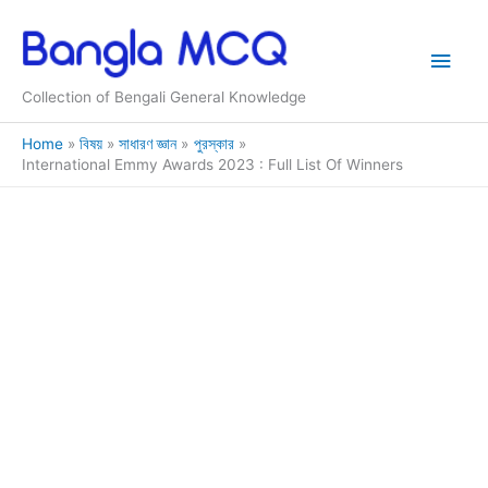
Skip
to
Main
content
Collection of Bengali General Knowledge
Men
Home
বিষয়
সাধারণ জ্ঞান
পুরস্কার
International Emmy Awards 2023 : Full List Of Winners