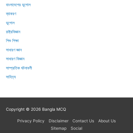
বাংলাদেশের ভূগোল
ব্যাকরণ
ভূগোল
রাষ্ট্রবিজ্ঞান
শিশু শিক্ষা
সাধারণ জ্ঞান
সাধারণ বিজ্ঞান
সাম্প্রতিক ঘটনাবলী
সাহিত্য
Copyright © 2026
Bangla MCQ
Privacy Policy
Disclaimer
Contact Us
About Us
Sitemap
Social