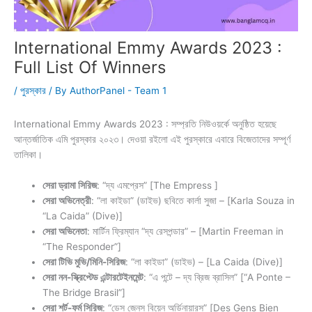
International Emmy Awards 2023 :
Full List Of Winners
/
পুরস্কার
/ By
AuthorPanel - Team 1
International Emmy Awards 2023 : সম্প্রতি নিউওয়র্কে অনুষ্ঠিত হয়েছে
আন্তর্জাতিক এমি পুরস্কার ২০২৩। দেওয়া রইলো এই পুরস্কারে এবারে বিজেতাদের সম্পূর্ণ
তালিকা।
সেরা ড্রামা সিরিজ
: “দ্য এমপ্রেস” [The Empress ]
সেরা অভিনেত্রী
: “লা কাইডা” (ডাইভ) ছবিতে কার্লা সুজা – [Karla Souza in
“La Caida” (Dive)]
সেরা অভিনেতা
: মার্টিন ফ্রিম্যান “দ্য রেসপন্ডার” – [Martin Freeman in
“The Responder”]
সেরা টিভি মুভি/মিনি-সিরিজ
: “লা কাইডা” (ডাইভ) – [La Caida (Dive)]
সেরা নন-স্ক্রিপ্টেড এন্টারটেইনমেন্ট
: “এ পন্টে – দ্য ব্রিজ ব্রাসিল” [“A Ponte –
The Bridge Brasil”]
সেরা শর্ট-ফর্ম সিরিজ
: “ডেস জেনস বিয়েন অর্ডিনায়ারস” [Des Gens Bien