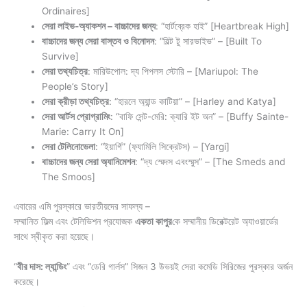
Ordinaires]
সেরা লাইভ-অ্যাকশন – বাচ্চাদের জন্য
: “হার্টব্রেক হাই” [Heartbreak High]
বাচ্চাদের জন্য সেরা বাস্তব ও বিনোদন
: “বিল্ট টু সারভাইভ” – [Built To
Survive]
সেরা তথ্যচিত্র
: মারিউপোল: দ্য পিপলস স্টোরি – [Mariupol: The
People’s Story]
সেরা ক্রীড়া তথ্যচিত্র
: “হারলে অ্যান্ড কাটিয়া” – [Harley and Katya]
সেরা আর্টস প্রোগ্রামিং
: “বাফি সেন্ট-মেরি: ক্যারি ইট অন” – [Buffy Sainte-
Marie: Carry It On]
সেরা টেলিনোভেলা
: “ইয়ার্গি” (ফ্যামিলি সিক্রেটস) – [Yargi]
বাচ্চাদের জন্য সেরা অ্যানিমেশন
: “দ্য স্মেদস এবংস্মুস” – [The Smeds and
The Smoos]
এবারের এমি পুরস্কারে ভারতীয়দের সাফল্য –
সম্মানিত ফিল্ম এবং টেলিভিশন প্রযোজক
একতা কাপুর
কে সম্মানীয় ডিরেক্টরেট অ্যাওয়ার্ডের
সাথে স্বীকৃত করা হয়েছে।
“
বীর দাস: ল্যান্ডিং
” এবং “ডেরি গার্লস” সিজন 3 উভয়ই সেরা কমেডি সিরিজের পুরস্কার অর্জন
করেছে।