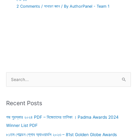
2 Comments
/
সাধারণ জ্ঞান
/ By
AuthorPanel - Team 1
S
e
a
r
Recent Posts
c
পদ্ম পুরস্কার ২০২৪ PDF – বিজেতাদের তালিকা । Padma Awards 2024
h
Winner List PDF
f
o
৮১তম গোল্ডেন গ্লোব অ্যাওয়ার্ডস ২০২৩ – 81st Golden Globe Awards