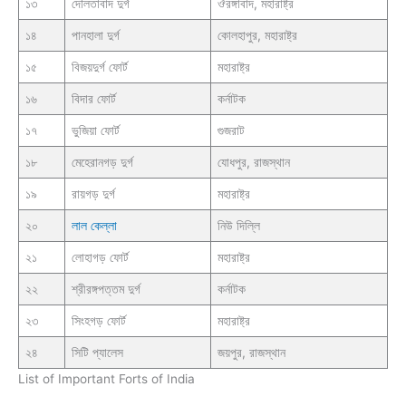
১৩
দৌলতাবাদ দুর্গ
ঔরঙ্গাবাদ, মহারাষ্ট্র
১৪
পানহালা দুর্গ
কোলহাপুর, মহারাষ্ট্র
১৫
বিজয়দুর্গ ফোর্ট
মহারাষ্ট্র
১৬
বিদার ফোর্ট
কর্নাটক
১৭
ভুজিয়া ফোর্ট
গুজরাট
১৮
মেহেরানগড় দুর্গ
যোধপুর, রাজস্থান
১৯
রায়গড় দুর্গ
মহারাষ্ট্র
২০
লাল কেল্লা
নিউ দিল্লি
২১
লোহাগড় ফোর্ট
মহারাষ্ট্র
২২
শ্রীরঙ্গপত্তম দুর্গ
কর্নাটক
২৩
সিংহগড় ফোর্ট
মহারাষ্ট্র
২৪
সিটি প্যালেস
জয়পুর, রাজস্থান
List of Important Forts of India