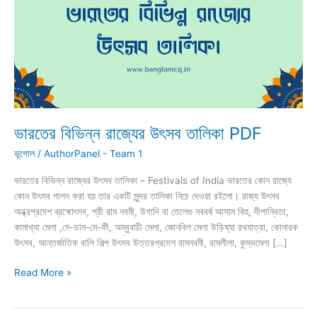
ভারতের বিভিন্ন রাজ্যের উৎসব তালিকা PDF
ভূগোল
/
AuthorPanel - Team 1
ভারতের বিভিন্ন রাজ্যের উৎসব তালিকা – Festivals of India ভারতের কোন রাজ্যে
কোন উৎসব পালন করা হয় তার একটি সুন্দর তালিকা নিচে দেওয়া রইলো। রাজ্য উৎসব
অন্ধ্রপ্রদেশ ব্রহ্মোৎসব, শ্রী রাম নবমী, উগাদি বা তেলেগু নববর্ষ আসাম বিহু, দীপান্বিতা,
কামাখ্যা মেলা ,মে-ডাম-মে-ফী, অম্বুবাচী মেলা, জোনবিল মেলা উড়িষ্যা রথযাত্রা, কোনারক
উৎসব, আন্তর্জাতিক বালি শিল্প উৎসব উত্তরপ্রদেশ রামনবমী, রামলীলা, কুম্ভমেলা […]
ভারতের
Read More »
বিভিন্ন
রাজ্যের