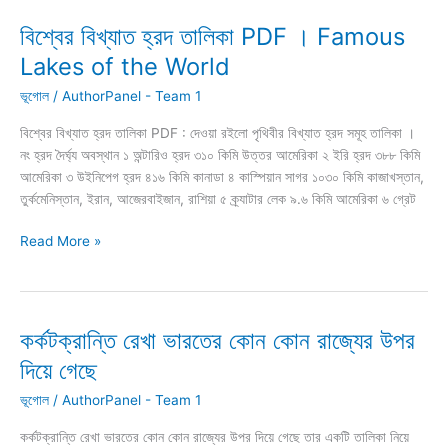
উৎসব
তালিকা
বিশ্বের বিখ্যাত হ্রদ তালিকা PDF । Famous
PDF
Lakes of the World
ভূগোল
/
AuthorPanel - Team 1
বিশ্বের বিখ্যাত হ্রদ তালিকা PDF : দেওয়া রইলো পৃথিবীর বিখ্যাত হ্রদ সমূহ তালিকা ।
নং হ্রদ দৈর্ঘ্য অবস্থান ১ অন্টারিও হ্রদ ৩১০ কিমি উত্তর আমেরিকা ২ ইরি হ্রদ ৩৮৮ কিমি
আমেরিকা ৩ উইনিপেগ হ্রদ ৪১৬ কিমি কানাডা ৪ কাস্পিয়ান সাগর ১০৩০ কিমি কাজাখস্তান,
তুর্কমেনিস্তান, ইরান, আজেরবাইজান, রাশিয়া ৫ ক্র্যাটার লেক ৯.৬ কিমি আমেরিকা ৬ গ্রেট
বিশ্বের
Read More »
বিখ্যাত
হ্রদ
তালিকা
PDF
কর্কটক্রান্তি রেখা ভারতের কোন কোন রাজ্যের উপর
।
দিয়ে গেছে
Famous
Lakes
ভূগোল
/
AuthorPanel - Team 1
of
কর্কটক্রান্তি রেখা ভারতের কোন কোন রাজ্যের উপর দিয়ে গেছে তার একটি তালিকা নিয়ে
the