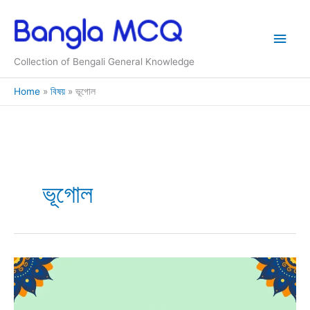
Skip
to
Main
content
Collection of Bengali General Knowledge
Men
Home
বিষয়
ভূগোল
ভূগোল