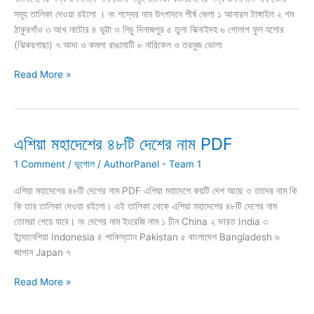
প্রকারভেদ
সমূহ তালিকা দেওয়া রইলো । নং শস্যের নাম উৎপাদনে শীর্ষ জেলা ১ আনারস টাঙ্গাইল ২ গম
ও
ঠাকুরগাঁও ৩ আখ নাটোর ৪ ভুট্টা ও লিচু দিনাজপুর ৫ তুলা ঝিনাইদহ ৬ গোলাপ ফুল যশোর
উদাহরণ
(ঝিকরগাছা) ৭ আদা ও কমলা রাঙামাটি ৮ নারিকেল ও তরমুজ ভোলা
বাংলাদেশের
Read More »
শস্য
উৎপাদনে
শীর্ষ
জেলা
এশিয়া মহাদেশের ৪৮টি দেশের নাম PDF
সমূহ
1 Comment
/
ভূগোল
/
AuthorPanel - Team 1
তালিকা
এশিয়া মহাদেশের ৪৮টি দেশের নাম PDF এশিয়া মহাদেশে কয়টি দেশ আছে ও তাদের নাম কি
কি তার তালিকা দেওয়া রইলো। এই তালিকা থেকে এশিয়া মহাদেশের ৪৮টি দেশের নাম
তোমরা পেয়ে যাবে। নং দেশের নাম ইংরেজি নাম ১ চীন China ২ ভারত India ৩
ইন্দোনেশিয়া Indonesia ৪ পাকিস্তান Pakistan ৫ বাংলাদেশ Bangladesh ৬
জাপান Japan ৭
এশিয়া
Read More »
মহাদেশের
৪৮টি