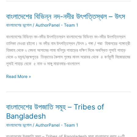
দেশের
নাম
বাংলাদেশের বিভিন্ন নদ-নদীর উৎপত্তিস্থল – উৎস
PDF
বাংলাদেশের ভূগোল
/
AuthorPanel - Team 1
বাংলাদেশের বিভিন্ন নদ-নদীর উৎপত্তিস্থল বাংলাদেশের বিভিন্ন নদ-নদীর উৎপত্তিস্থল
তালিকা দেওয়া রইলো। নং নদীর নাম উৎপত্তিস্থল /উৎস ১ গঙ্গা / পদ্মা হিমালয়ের গঙ্গোত্রী
হিমবাহ থেকে ২ মেঘনা আসামের লামা মনিপুর পাহাড়ের দক্ষিণ দিকে অবস্থিত লুসাই পাহাড়
থেকে ৩ যমুনা/ব্রহ্মপুত্র তিব্বতের কৈলাস শৃঙ্গের মানস সরোবর থেকে ৪ কর্ণফুলী মিজোরামের
লুসাই পাহাড় থেকে ৫ নাফ ও সাঙ্গু মায়ানমার-বাংলাদেশ
বাংলাদেশের
Read More »
বিভিন্ন
নদ-
নদীর
উৎপত্তিস্থল
বাংলাদেশের উপজাতি সমূহ – Tribes of
–
Bangladesh
উৎস
বাংলাদেশের ভূগোল
/
AuthorPanel - Team 1
বাংলাদেশের উপজাতি সমূহ – Tribes of Bangladesh সারা বাংলাদেশে প্রায় ৫০টি