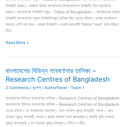
উপজাতি রয়েছে। আজকে আমরা বাংলাদেশের উল্লেখযোগ্য উপজাতি নিয়ে আলোচনা
করবো। বাংলাদেশের উপজাতি সমূহ – Tribes of Bangladesh । বাংলাদেশের প্রধান
উপজাতি বাংলাদেশের প্রধান উপজাতিসমূহ তালিকা নিচে দেওয়া রইলো। চাকমা বাংলাদেশে
সবচেয়ে বেশি বাস করে – চাকমা উপজাতি। চাকমা জনগোষ্ঠী নিজেদের “চাঙমা” নামে পরিচয়
দিতে
বাংলাদেশের
Read More »
উপজাতি
সমূহ
–
Tribes
বাংলাদেশের বিভিন্ন গবেষণাগার তালিকা –
of
Research Centres of Bangladesh
Bangladesh
2 Comments
/
ভূগোল
/
AuthorPanel - Team 1
বাংলাদেশের বিভিন্ন গবেষণাগার তালিকা – Research Centres of Bangladesh
বাংলাদেশের বিভিন্ন গবেষণাগার তালিকা – Research Centres of Bangladesh
দেওয়া রইলো। নং গবেষনাগার অবস্থান ১ ডাল গবেষণা কেন্দ্র ঈশ্বরদী, পাবনা ২ আখ
গবেষণা কেন্দ্র ঈশ্বরদী, পাবনা ৩ রাবার গবেষণা বোর্ড কক্সবাজার ৪ পাহাড়ি কৃষি গবেষণা
কেন্দ্র খাগড়াছড়ি ৫ বন গবেষণা কেন্দ্র চট্টগ্রাম ৬ ইলিশ ও নদীর