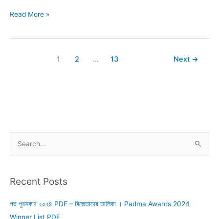
বাংলাদেশের
Read More »
বিভিন্ন
গবেষণাগার
তালিকা
–
1
2
…
13
Next
→
Research
Centres
of
Bangladesh
S
e
a
r
Recent Posts
c
পদ্ম পুরস্কার ২০২৪ PDF – বিজেতাদের তালিকা । Padma Awards 2024
h
Winner List PDF
f