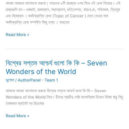
আমরা আজকে আলোচনা করবো। ভারতের ৮টি রাজ্যের ওপর দিয়ে এই রেখা গিয়েছে। এই
World
রাজ্যগুলি হল – গুজরাট, রাজস্থান, মধ্যপ্রদেশ, ছত্তিসগড়, ঝাড়খণ্ড, পশ্চিমবঙ্গ, ত্রিপুরা
এবং মিজোরাম । কর্কটক্রান্তি রেখা (Topic of Cancer ) দেখে নেওয়া যাক
কর্কটক্রান্তি রেখা সম্পর্কিত কিছু তথ্য । ভারতের
কর্কটক্রান্তি
Read More »
রেখা
ভারতের
কোন
কোন
বিশ্বের সপ্তম আশ্চর্য গুলো কি কি – Seven
রাজ্যের
Wonders of the World
উপর
দিয়ে
ভূগোল
/
AuthorPanel - Team 1
গেছে
আজকে আমরা আলোচনা করবো বিশ্বের সপ্তম আশ্চর্য গুলো কি কি – Seven
Wonders of the World নিয়ে। চীনের প্রাচীর পেট্টা কলোসিয়াম চিকেন ইটজা মাচু পিচু
তাজমহল ক্রাইস্ট দ্য রিডেমার
বিশ্বের
Read More »
সপ্তম
আশ্চর্য